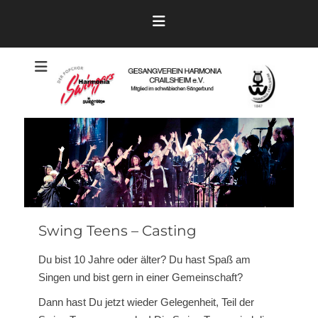
Zum
Inhalt
springen
Der Pop- und Showchor
Harmonia
Swingers
Crailsheim
Swing Teens – Casting
Du bist 10 Jahre oder älter? Du hast Spaß am
Singen und bist gern in einer Gemeinschaft?
Dann hast Du jetzt wieder Gelegenheit, Teil der