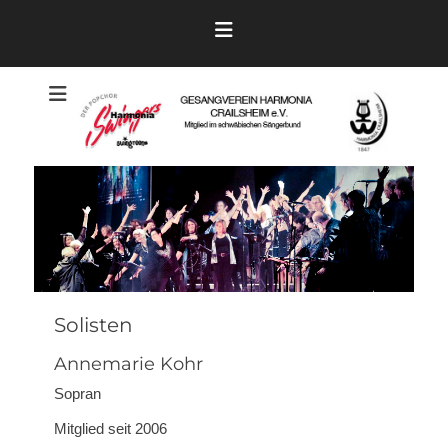
Zum
Inhalt
springen
Der Pop- und Showchor
Harmonia
Swingers
Crailsheim
Solisten
Annemarie Kohr
Sopran
Mitglied seit 2006