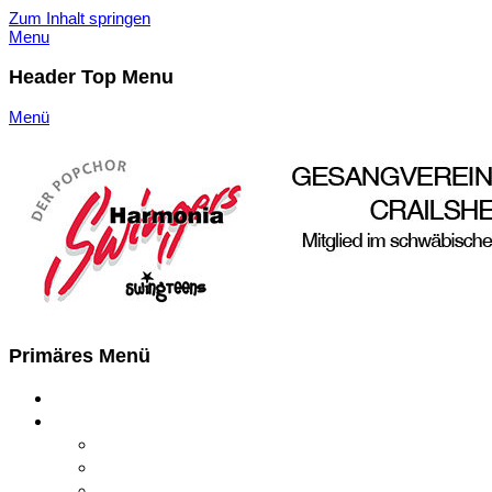
Zum Inhalt springen
Menu
Header Top Menu
Menü
Harmonia Swingers Crailsheim
Der Pop- und Showchor
Primäres Menü
Startseite
Harmonia Swingers
Harmonia Swingers
Chorleitung
Solisten