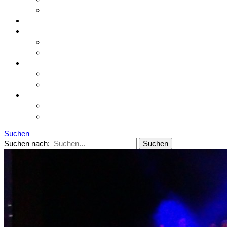
Kontakt
Infos & Booking
Aktuelles
Aktuelles
Archivbeiträge
Galerie
Galerie
Videos
Support
Ticket übermitteln
Meine Tickets
Suchen
Suchen nach: