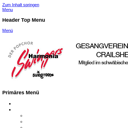
Zum Inhalt springen
Menu
Header Top Menu
Menü
Harmonia Swingers Crailsheim
Der Pop- und Showchor
Primäres Menü
Startseite
Harmonia Swingers
Harmonia Swingers
Chorleitung
Solisten