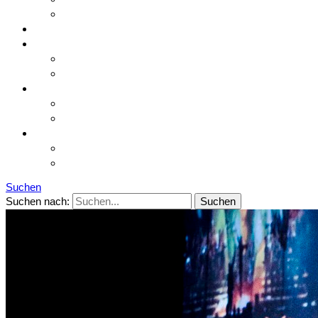
Kontakt
Infos & Booking
Aktuelles
Aktuelles
Archivbeiträge
Galerie
Galerie
Videos
Support
Ticket übermitteln
Meine Tickets
Suchen
Suchen nach: